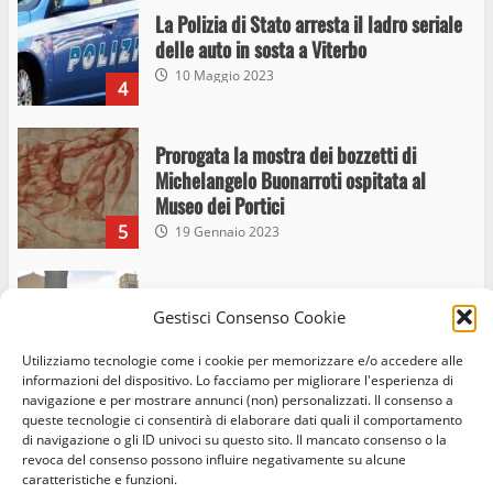
La Polizia di Stato arresta il ladro seriale
delle auto in sosta a Viterbo
10 Maggio 2023
4
Prorogata la mostra dei bozzetti di
Michelangelo Buonarroti ospitata al
Museo dei Portici
5
19 Gennaio 2023
Trasporto pubblico locale, trasferimento
Gestisci Consenso Cookie
capolinea al terminal Riello dal 15 al 17
giugno
Utilizziamo tecnologie come i cookie per memorizzare e/o accedere alle
6
15 Giugno 2023
informazioni del dispositivo. Lo facciamo per migliorare l'esperienza di
navigazione e per mostrare annunci (non) personalizzati. Il consenso a
queste tecnologie ci consentirà di elaborare dati quali il comportamento
di navigazione o gli ID univoci su questo sito. Il mancato consenso o la
Giochi Sportivi Studenteschi di Atletica a
revoca del consenso possono influire negativamente su alcune
Home
Privacy Policy
Cookie Policy
Contatti
Viterbo
caratteristiche e funzioni.