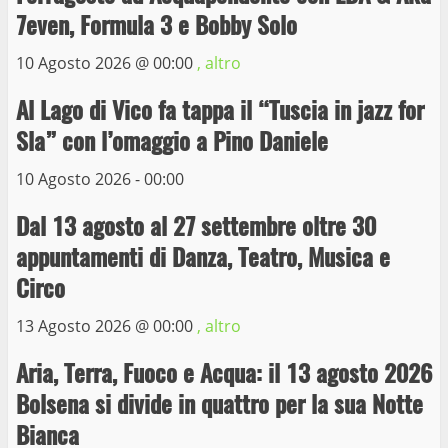
La Polizia di Stato arresta il ladro seriale
7even, Formula 3 e Bobby Solo
delle auto in sosta a Viterbo
10 Maggio 2023
10 Agosto 2026 @
00:00
, altro
4
Al Lago di Vico fa tappa il “Tuscia in jazz for
Prorogata la mostra dei bozzetti di
Sla” con l’omaggio a Pino Daniele
Michelangelo Buonarroti ospitata al
Museo dei Portici
10 Agosto 2026 - 00:00
5
19 Gennaio 2023
Dal 13 agosto al 27 settembre oltre 30
appuntamenti di Danza, Teatro, Musica e
Trasporto pubblico locale, trasferimento
capolinea al terminal Riello dal 15 al 17
Circo
giugno
13 Agosto 2026 @
00:00
, altro
6
15 Giugno 2023
Aria, Terra, Fuoco e Acqua: il 13 agosto 2026
Giochi Sportivi Studenteschi di Atletica a
Bolsena si divide in quattro per la sua Notte
Viterbo
Bianca
10 Maggio 2023