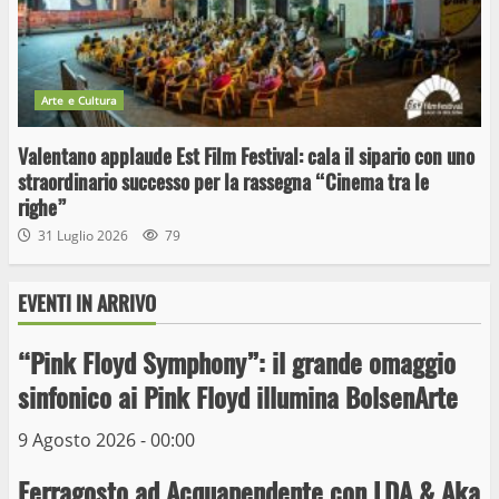
Arte e Cultura
Valentano applaude Est Film Festival: cala il sipario con uno
straordinario successo per la rassegna “Cinema tra le
righe”
31 Luglio 2026
79
EVENTI IN ARRIVO
“Pink Floyd Symphony”: il grande omaggio
Wiplanet Baseball supera il Napoli
sinfonico ai Pink Floyd illumina BolsenArte
9 Maggio 2023
3
9 Agosto 2026 - 00:00
Ferragosto ad Acquapendente con LDA & Aka