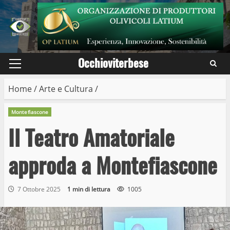
Skip
to
content
Occhioviterbese
Primary
Menu
Home
/
Arte e Cultura
/
Montefiascone
Il Teatro Amatoriale
approda a Montefiascone
7 Ottobre 2025
1 min di lettura
1005