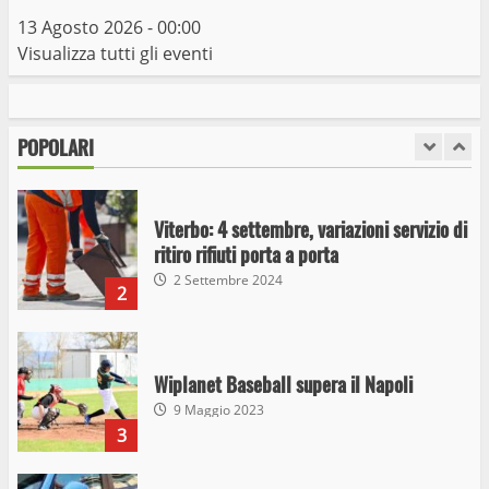
7
13 Agosto 2026 - 00:00
Visualizza tutti gli eventi
I Carabinieri arrestano due giovani per
detenzione ai fini di spaccio di sostanze
stupefacenti
POPOLARI
1
26 Agosto 2023
Viterbo: 4 settembre, variazioni servizio di
ritiro rifiuti porta a porta
2 Settembre 2024
2
Wiplanet Baseball supera il Napoli
9 Maggio 2023
3