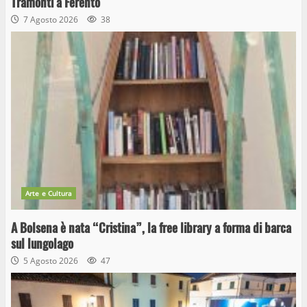
Tramonti a Ferento
7 Agosto 2026
38
Arte e Cultura
A Bolsena è nata “Cristina”, la free library a forma di barca
sul lungolago
5 Agosto 2026
47