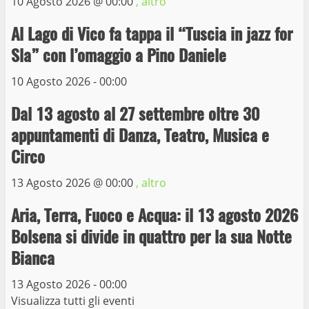
10 Agosto 2026 @
00:00
, altro
4
Al Lago di Vico fa tappa il “Tuscia in jazz for
Prorogata la mostra dei bozzetti di
Sla” con l’omaggio a Pino Daniele
Michelangelo Buonarroti ospitata al
Museo dei Portici
10 Agosto 2026 - 00:00
5
19 Gennaio 2023
Dal 13 agosto al 27 settembre oltre 30
appuntamenti di Danza, Teatro, Musica e
Trasporto pubblico locale, trasferimento
capolinea al terminal Riello dal 15 al 17
Circo
giugno
13 Agosto 2026 @
00:00
, altro
6
15 Giugno 2023
Aria, Terra, Fuoco e Acqua: il 13 agosto 2026
Giochi Sportivi Studenteschi di Atletica a
Bolsena si divide in quattro per la sua Notte
Viterbo
Bianca
10 Maggio 2023
7
13 Agosto 2026 - 00:00
Visualizza tutti gli eventi