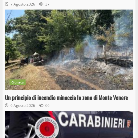
7 Agosto 2026
37
Cronaca
Un principio di incendio minaccia la zona di Monte Venere
6 Agosto 2026
66