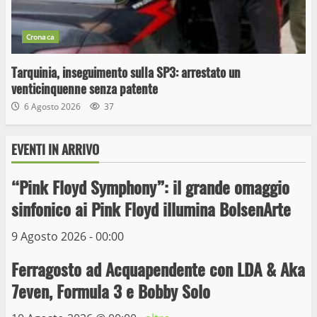
Cronaca
Tarquinia, inseguimento sulla SP3: arrestato un
venticinquenne senza patente
6 Agosto 2026
37
EVENTI IN ARRIVO
“Pink Floyd Symphony”: il grande omaggio
Wiplanet Baseball supera il Napoli
sinfonico ai Pink Floyd illumina BolsenArte
9 Maggio 2023
3
9 Agosto 2026 - 00:00
Ferragosto ad Acquapendente con LDA & Aka
La Polizia di Stato arresta il ladro seriale
7even, Formula 3 e Bobby Solo
delle auto in sosta a Viterbo
10 Maggio 2023