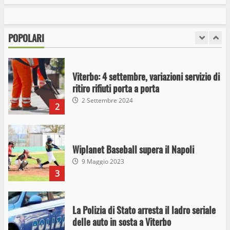
I Carabinieri arrestano due giovani per
detenzione ai fini di spaccio di sostanze
stupefacenti
POPOLARI
1
26 Agosto 2023
Viterbo: 4 settembre, variazioni servizio di
ritiro rifiuti porta a porta
2 Settembre 2024
2
Wiplanet Baseball supera il Napoli
9 Maggio 2023
3
La Polizia di Stato arresta il ladro seriale
delle auto in sosta a Viterbo