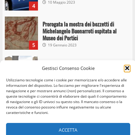
10 Maggio 2023
4
Prorogata la mostra dei bozzetti di
Michelangelo Buonarroti ospitata al
Museo dei Portici
5
19 Gennaio 2023
Trasporto pubblico locale, trasferimento
Gestisci Consenso Cookie
capolinea al terminal Riello dal 15 al 17
giugno
Utilizziamo tecnologie come i cookie per memorizzare e/o accedere alle
6
15 Giugno 2023
informazioni del dispositivo. Lo facciamo per migliorare l'esperienza di
navigazione e per mostrare annunci (non) personalizzati. Il consenso a
queste tecnologie ci consentirà di elaborare dati quali il comportamento
di navigazione o gli ID univoci su questo sito. Il mancato consenso o la
Giochi Sportivi Studenteschi di Atletica a
revoca del consenso possono influire negativamente su alcune
Home
Privacy Policy
Cookie Policy
Contatti
Viterbo
caratteristiche e funzioni.
10 Maggio 2023
Facebook
Instagram
Twitter
7
ACCETTA