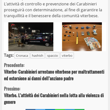
L’attività di controllo e prevenzione dei Carabinieri
proseguirà con determinazione, al fine di garantire la
tranquillità e il benessere della comunità viterbese.
Tags:
Cronaca
hashish
spaccio
viterbo
Continue
Precedente:
Viterbo: Carabinieri arrestano viterbese per maltrattamenti
Reading
ed estorsione ai danni dell’anziano padre
Prossimo:
Viterbo. L’attività dei Carabinieri nella lotta alla violenza di
genere