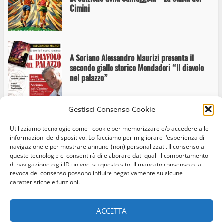
Cimini
A Soriano Alessandro Maurizi presenta il
secondo giallo storico Mondadori “Il diavolo
nel palazzo”
Gestisci Consenso Cookie
Al Castello Orsini la mostra “È un brusio la
Utilizziamo tecnologie come i cookie per memorizzare e/o accedere alle
vita”
informazioni del dispositivo. Lo facciamo per migliorare l'esperienza di
navigazione e per mostrare annunci (non) personalizzati. Il consenso a
queste tecnologie ci consentirà di elaborare dati quali il comportamento
di navigazione o gli ID univoci su questo sito. Il mancato consenso o la
revoca del consenso possono influire negativamente su alcune
caratteristiche e funzioni.
Soriano nel Cimino apre le porte del suo
Home
Privacy Policy
Cookie Policy
Contatti
patrimonio culturale per il ponte del 1° e 2
giugno
ACCETTA
Facebook
Instagram
Twitter