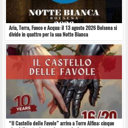
su San Francesco e le sue radici
Aria, Terra, Fuoco e Acqua: il 13 agosto 2026 Bolsena si
Soriano nel Cimino: domenica 17 maggio torna
divide in quattro per la sua Notte Bianca
“Alla Corte del Castello”
Arriva “CANTA CON NOI”: 4 giorni di musica,
energia e voci che si incontrano a Soriano nel
Cimino
Il grande jazz internazionale arriva a Soriano
nel Cimino con Hakan Başar per “Tuscia in
Jazz for SLA”
“Il Castello delle Favole” arriva a Torre Alfina: cinque