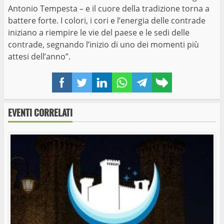
Antonio Tempesta – e il cuore della tradizione torna a
battere forte. I colori, i cori e l’energia delle contrade
iniziano a riempire le vie del paese e le sedi delle
contrade, segnando l’inizio di uno dei momenti più
attesi dell’anno”.
Facebook
Twitter
LinkedIn
WhatsApp
Telegram
Copy
link
EVENTI CORRELATI
Cultura, spettacolo, sport e giornalismo giovedì
28 maggio a Soriano nel Cimino
Francesco alla deriva: riflessioni in cammino