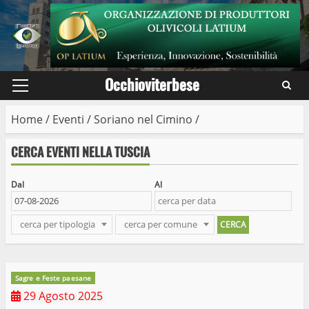
Skip
to
content
Occhioviterbese
Primary
Menu
Home
/
Eventi
/
Soriano nel Cimino
/
CERCA EVENTI NELLA TUSCIA
Dal
Al
cerca per tipologia
cerca per comune
Sagre e Feste paesane
29 Agosto 2025