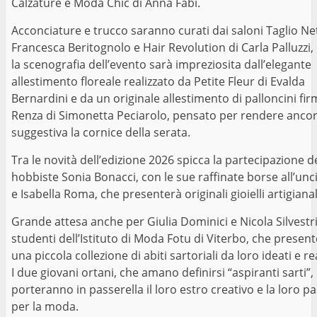
Calzature e Moda Chic di Anna Fabi.
Acconciature e trucco saranno curati dai saloni Taglio Ne
Francesca Beritognolo e Hair Revolution di Carla Palluzzi
la scenografia dell’evento sarà impreziosita dall’elegante
allestimento floreale realizzato da Petite Fleur di Evalda
Bernardini e da un originale allestimento di palloncini fi
Renza di Simonetta Peciarolo, pensato per rendere ancor
suggestiva la cornice della serata.
Tra le novità dell’edizione 2026 spicca la partecipazione d
hobbiste Sonia Bonacci, con le sue raffinate borse all’unc
e Isabella Roma, che presenterà originali gioielli artigianal
Grande attesa anche per Giulia Dominici e Nicola Silvestri
studenti dell’Istituto di Moda Fotu di Viterbo, che prese
una piccola collezione di abiti sartoriali da loro ideati e rea
I due giovani ortani, che amano definirsi “aspiranti sarti”,
porteranno in passerella il loro estro creativo e la loro p
per la moda.