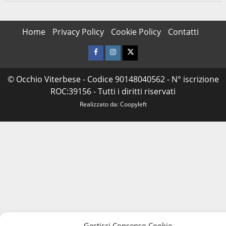
Messa Solenne nella Concattedrale di Santa
Home
Privacy Policy
Cookie Policy
Contatti
Maria Assunta di Orte
Facebook
Instagram
Twitter
© Occhio Viterbese - Codice 90148040562 - N° iscrizione
ROC:39156 - Tutti i diritti riservati
The Grove Festival 2024: dal 17 al 20 luglio a
Orte
Realizzato da:
Coopyleft
Orte in Pizza
Gestisci Consenso Cookie