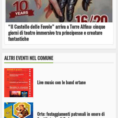
Ottava de Santo Egidio 2026: Orte si prepara al
viaggio nel Medioevo
“Il Castello delle Favole” arriva a Torre Alfina: cinque
giorni di teatro immersivo tra principesse e creature
fantastiche
Orte torna nel medioevo con la 55ª edizione
dell’Ottava de Sant’Egidio
ALTRI EVENTI NEL COMUNE
Live music con le band ortane
Orte: festeggiamenti patronali in onore di