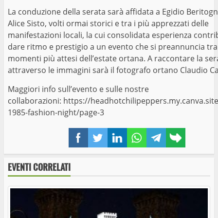
La conduzione della serata sarà affidata a Egidio Beritogn
Alice Sisto, volti ormai storici e tra i più apprezzati delle
manifestazioni locali, la cui consolidata esperienza contri
dare ritmo e prestigio a un evento che si preannuncia tra 
momenti più attesi dell’estate ortana. A raccontare la ser
attraverso le immagini sarà il fotografo ortano Claudio Ca
Maggiori info sull’evento e sulle nostre
collaborazioni:
https://headhotchilipeppers.my.canva.site
1985-fashion-night/page-3
Facebook
Twitter
LinkedIn
WhatsApp
Telegram
Copy
link
EVENTI CORRELATI
The Grove Festival 2024: dal 17 al 20 luglio a
Orte