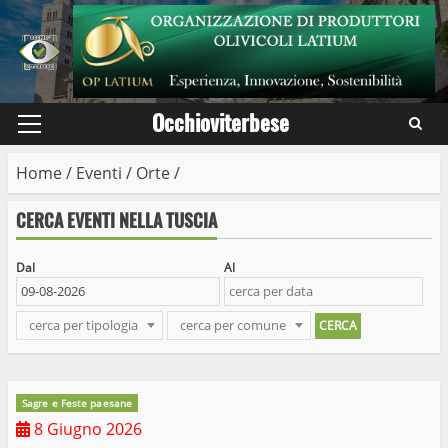
Skip
to
content
Occhioviterbese
Primary
Menu
Home
/
Eventi
/
Orte
/
CERCA EVENTI NELLA TUSCIA
Dal
Al
cerca per tipologia
cerca per comune
Sagre e Feste paesane
8 Giugno 2026