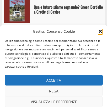
Quale futuro stiamo sognando? Green Bordello
a Grotte di Castro
Gestisci Consenso Cookie
Grotte di Castro – Cammina cammina e
Utilizziamo tecnologie come i cookie per memorizzare e/o accedere alle
cammina
informazioni del dispositivo. Lo facciamo per migliorare l'esperienza di
navigazione e per mostrare annunci (non) personalizzati. Il consenso a
queste tecnologie ci consentirà di elaborare dati quali il comportamento
di navigazione o gli ID univoci su questo sito. Il mancato consenso o la
revoca del consenso possono influire negativamente su alcune
L’acqua e gli Etruschi, a Grotte di Castro torna
caratteristiche e funzioni.
Home
Privacy Policy
Cookie Policy
Contatti
il convegno nazionale: “Un laboratorio di
ricerca e comunità”
ACCETTA
Facebook
Instagram
Twitter
NEGA
© Occhio Viterbese - Codice 90148040562 - N° iscrizione
ROC:39156 - Tutti i diritti riservati
Grotte di Castro inaugura la Casa di Comunità:
VISUALIZZA LE PREFERENZE
uno spazio per costruire il futuro del borgo
Realizzato da:
Coopyleft