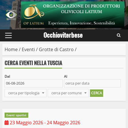
Skip
to
content
Occhioviterbese
Primary
Menu
Home
/
Eventi
/
Grotte di Castro
/
CERCA EVENTI NELLA TUSCIA
Dal
Al
cerca per tipologia
cerca per comune
Eventi sportivi
23 Maggio 2026
- 24 Maggio 2026