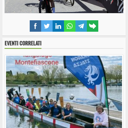
Facebook
Twitter
LinkedIn
WhatsApp
Telegram
Copy
link
EVENTI CORRELATI
Grotte di Castro inaugura la Casa di Comunità:
uno spazio per costruire il futuro del borgo
Homo viator: a Grotte di Castro un convegno
sui cammini tra cultura, ambiente e sviluppo
dei territori