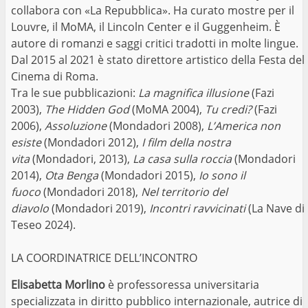
collabora con «La Repubblica». Ha curato mostre per il
Louvre, il MoMA, il Lincoln Center e il Guggenheim. È
autore di romanzi e saggi critici tradotti in molte lingue.
Dal 2015 al 2021 è stato direttore artistico della Festa del
Cinema di Roma.
Tra le sue pubblicazioni:
La magnifica illusione
(Fazi
2003),
The Hidden God
(MoMA 2004),
Tu credi?
(Fazi
2006),
Assoluzione
(Mondadori 2008),
L’America non
esiste
(Mondadori 2012),
I film della nostra
vita
(Mondadori, 2013),
La casa sulla roccia
(Mondadori
2014),
Ota Benga
(Mondadori 2015),
Io sono il
fuoco
(Mondadori 2018),
Nel territorio del
diavolo
(Mondadori 2019),
Incontri ravvicinati
(La Nave di
Teseo 2024).
LA COORDINATRICE DELL’INCONTRO
Elisabetta Morlino
è professoressa universitaria
specializzata in diritto pubblico internazionale, autrice di