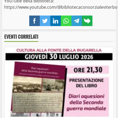
YouTube della Biblioteca:
https://www.youtube.com/@bibliotecaconsorzialeviterbo
Facebook
Twitter
LinkedIn
WhatsApp
Telegram
Copy
link
EVENTI CORRELATI
Ferento, Faber e mille papaveri rossi. In prima
nazionale il 31 luglio l’omaggio a Fabrizio De
André
Musicalia 2026: “la maschera sur grugno”