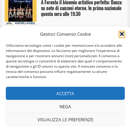
A Ferento il binomio artistico perfetto: Danza
su note di canzoni eterne. In prima nazionale
questa sera alle 19.30
Gestisci Consenso Cookie
Ferento Teatro Festival: Lettera ad Eduardo
Utilizziamo tecnologie come i cookie per memorizzare e/o accedere alle
informazioni del dispositivo. Lo facciamo per migliorare l'esperienza di
navigazione e per mostrare annunci (non) personalizzati. Il consenso a
queste tecnologie ci consentirà di elaborare dati quali il comportamento
di navigazione o gli ID univoci su questo sito. Il mancato consenso o la
revoca del consenso possono influire negativamente su alcune
caratteristiche e funzioni.
A Ferento Teatro Festival il Lato Oscuro dei
Home
Privacy Policy
Cookie Policy
Contatti
Pink Floyd Legend
ACCETTA
Facebook
Instagram
Twitter
NEGA
© Occhio Viterbese - Codice 90148040562 - N° iscrizione
Ferento, Faber e mille papaveri rossi. In prima
ROC:39156 - Tutti i diritti riservati
VISUALIZZA LE PREFERENZE
nazionale il 31 luglio l’omaggio a Fabrizio De
Realizzato da:
Coopyleft
André