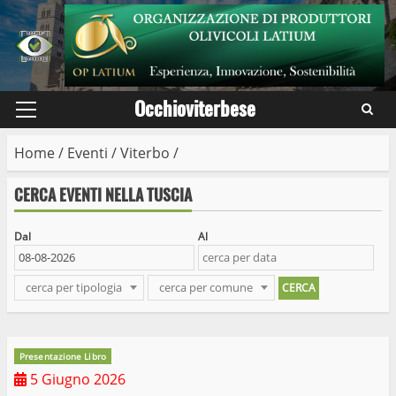
Skip
to
content
Occhioviterbese
Primary
Menu
Home
/
Eventi
/
Viterbo
/
CERCA EVENTI NELLA TUSCIA
Dal
Al
cerca per tipologia
cerca per comune
Presentazione Libro
5 Giugno 2026