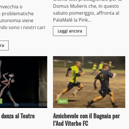
Domus Mulieris che, in questo
nvecchia o
sabato pomeriggio, affronta al
 problematiche
PalaMalè la Pink...
autonomia viene
o sono i nostri cari
Leggi ancora
ra
a
Sport
 danza al Teatro
Amichevole con il Bagnaia per
l’Asd Viterbo FC