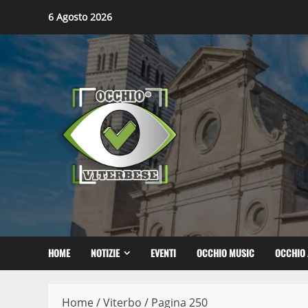
Skip
6 Agosto 2026
to
content
HOME
NOTIZIE
EVENTI
OCCHIO MUSIC
OCCHIO 
Home
/
Viterbo
/
Pagina 250