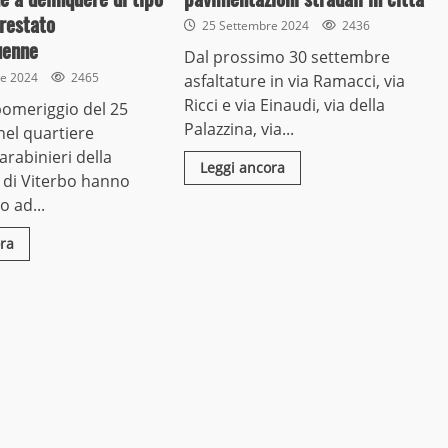
restato
25 Settembre 2024
2436
uenne
Dal prossimo 30 settembre
re 2024
2465
asfaltature in via Ramacci, via
Ricci e via Einaudi, via della
pomeriggio del 25
Palazzina, via...
el quartiere
arabinieri della
Leggi ancora
di Viterbo hanno
 ad...
ra