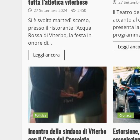
tutta l’atletica viterbese
27 Settemb
27 Settembre 2024
2450
Il Teatro de
accanto al 
Si è svolta martedì scorso,
presenta la
presso il ristorante l’Acqua
programma.
Rossa di Viterbo, la festa in
onore di...
Leggi anco
Leggi ancora
Politica
Cronaca
Incontro della sindaca di Viterbo
Estorsione,
con il Capo del Consolato
associazion