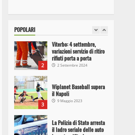
I Carabinieri arrestano due
giovani per detenzione ai
fini di spaccio di sostanze
stupefacenti
1
POPOLARI
26 Agosto 2023
Viterbo: 4 settembre,
variazioni servizio di ritiro
rifiuti porta a porta
2
2 Settembre 2024
Wiplanet Baseball supera
il Napoli
9 Maggio 2023
3
La Polizia di Stato arresta
il ladro seriale delle auto