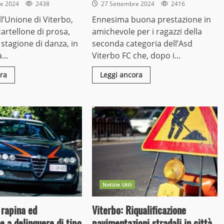
re 2024
2438
27 Settembre 2024
2416
ll’Unione di Viterbo,
Ennesima buona prestazione in
cartellone di prosa,
amichevole per i ragazzi della
 stagione di danza, in
seconda categoria dell’Asd
..
Viterbo FC che, dopo i...
ra
Leggi ancora
Notizie Utili
 rapina ed
Viterbo: Riqualificazione
e a delinquere di tipo
pavimentazioni stradali in città