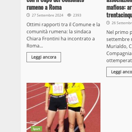
rumeno a Roma
mafioso: ar
trentacinq
27 Settembre 2024
2393
26 Settemb
Ottimi rapporti tra il Comune e la
comunità rumena: la sindaca
Nel primo 
Chiara Frontini ha incontrato a
settembre n
Roma...
Murialdo, C
Compagnia 
Leggi ancora
ottemperato
Leggi anco
Sport