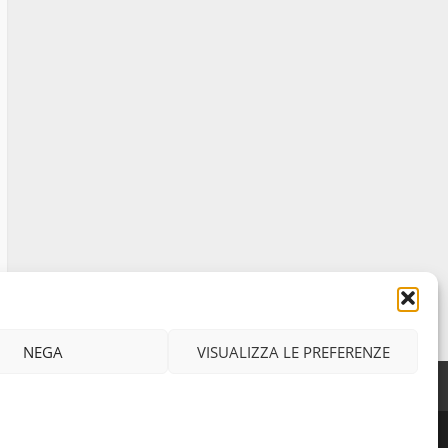
I Carabinieri arrestano due
giovani per detenzione ai
fini di spaccio di sostanze
stupefacenti
1
26 Agosto 2023
Viterbo: 4 settembre,
variazioni servizio di ritiro
rifiuti porta a porta
2
2 Settembre 2024
Wiplanet Baseball supera
il Napoli
NEGA
VISUALIZZA LE PREFERENZE
9 Maggio 2023
3
Facebook
Instagram
Twitter
iritti riservati
La Polizia di Stato arresta