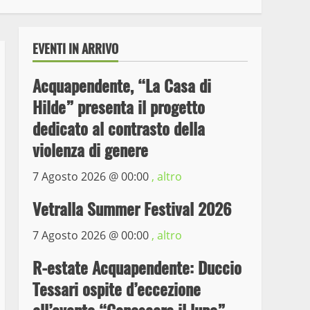
EVENTI IN ARRIVO
Acquapendente, “La Casa di
Hilde” presenta il progetto
dedicato al contrasto della
violenza di genere
7 Agosto 2026 @
00:00
, altro
Wiplanet Baseball supera
il Napoli
Vetralla Summer Festival 2026
9 Maggio 2023
3
7 Agosto 2026 @
00:00
, altro
La Polizia di Stato arresta
R-estate Acquapendente: Duccio
il ladro seriale delle auto
Tessari ospite d’eccezione
in sosta a Viterbo
4
10 Maggio 2023