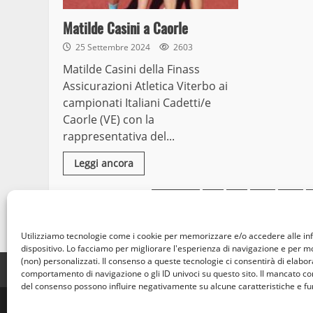
Matilde Casini a Caorle
25 Settembre 2024
2603
Matilde Casini della Finass
Assicurazioni Atletica Viterbo ai
campionati Italiani Cadetti/e
Caorle (VE) con la
rappresentativa del...
Leggi ancora
Paginazione
Previous
1
…
247
248
degli
Utilizziamo tecnologie come i cookie per memorizzare e/o accedere alle in
articoli
dispositivo. Lo facciamo per migliorare l'esperienza di navigazione e per 
(non) personalizzati. Il consenso a queste tecnologie ci consentirà di elabora
Home
Privacy Policy
Cookie Policy
Contatti
comportamento di navigazione o gli ID univoci su questo sito. Il mancato c
del consenso possono influire negativamente su alcune caratteristiche e fu
© Occhio Viterb