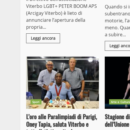
Viterbo LGBT+ PETER BOOM APS
Quando si i
(Arcigay Viterbo) è lieto di
subentrano
annunciare l’apertura della
motorie, l’
propria...
meno. Quand
a subire...
Leggi ancora
Leggi anco
Sport
Arte e Cultur
L’oro alle Paralimpiadi di Parigi,
Stagione di
Oney Tapia, saluta Viterbo e
dell’Unione