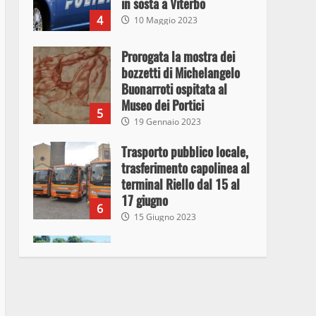
in sosta a Viterbo
4
10 Maggio 2023
Prorogata la mostra dei
bozzetti di Michelangelo
Buonarroti ospitata al
Museo dei Portici
5
19 Gennaio 2023
Trasporto pubblico locale,
trasferimento capolinea al
terminal Riello dal 15 al
17 giugno
6
15 Giugno 2023
Giochi Sportivi
Studenteschi di Atletica a
Viterbo
7
10 Maggio 2023