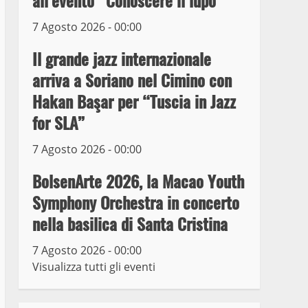
all’evento “Conoscere il lupo”
7 Agosto 2026 - 00:00
Prorogata la mostra dei
bozzetti di Michelangelo
Il grande jazz internazionale
Buonarroti ospitata al
arriva a Soriano nel Cimino con
Museo dei Portici
5
Hakan Başar per “Tuscia in Jazz
19 Gennaio 2023
for SLA”
Trasporto pubblico locale,
trasferimento capolinea al
7 Agosto 2026 - 00:00
terminal Riello dal 15 al
17 giugno
BolsenArte 2026, la Macao Youth
6
15 Giugno 2023
Symphony Orchestra in concerto
nella basilica di Santa Cristina
Giochi Sportivi
Studenteschi di Atletica a
7 Agosto 2026 - 00:00
Viterbo
Visualizza tutti gli eventi
7
10 Maggio 2023