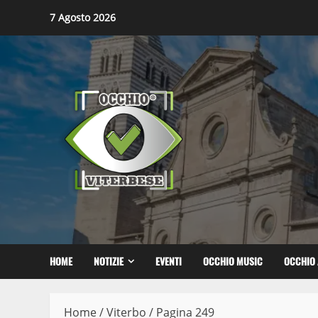
Skip
7 Agosto 2026
to
content
HOME
NOTIZIE
EVENTI
OCCHIO MUSIC
OCCHIO 
Home
/
Viterbo
/
Pagina 249