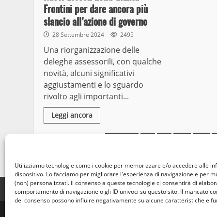
Frontini per dare ancora più
slancio all’azione di governo
28 Settembre 2024
2495
Una riorganizzazione delle
deleghe assessorili, con qualche
novità, alcuni significativi
aggiustamenti e lo sguardo
rivolto agli importanti...
Leggi ancora
Paginazione
Previous
1
…
246
247
degli
Utilizziamo tecnologie come i cookie per memorizzare e/o accedere alle in
articoli
dispositivo. Lo facciamo per migliorare l'esperienza di navigazione e per 
(non) personalizzati. Il consenso a queste tecnologie ci consentirà di elabora
Home
Privacy Policy
Cookie Policy
Contatti
comportamento di navigazione o gli ID univoci su questo sito. Il mancato c
del consenso possono influire negativamente su alcune caratteristiche e fu
© Occhio Viterb