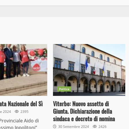
Politica
ata Nazionale del Sì
Viterbo: Nuovo assetto di
Giunta. Dichiarazione della
re 2024
2395
sindaca e decreto di nomina
Provinciale Aido di
30 Settembre 2024
2426
ssimo Ippolitoni”