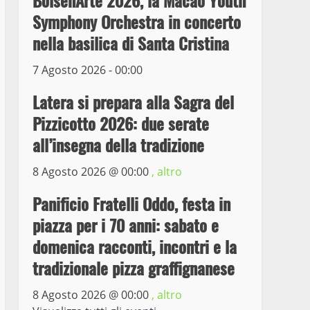
BolsenArte 2026, la Macao Youth
il ladro seriale delle auto
Symphony Orchestra in concerto
in sosta a Viterbo
nella basilica di Santa Cristina
4
10 Maggio 2023
7 Agosto 2026 - 00:00
Prorogata la mostra dei
bozzetti di Michelangelo
Latera si prepara alla Sagra del
Buonarroti ospitata al
Pizzicotto 2026: due serate
Museo dei Portici
5
all’insegna della tradizione
19 Gennaio 2023
Trasporto pubblico locale,
8 Agosto 2026 @
00:00
, altro
trasferimento capolinea al
Panificio Fratelli Oddo, festa in
terminal Riello dal 15 al
17 giugno
piazza per i 70 anni: sabato e
6
15 Giugno 2023
domenica racconti, incontri e la
tradizionale pizza graffignanese
Giochi Sportivi
Studenteschi di Atletica a
8 Agosto 2026 @
00:00
, altro
Viterbo