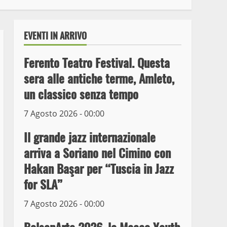
EVENTI IN ARRIVO
Ferento Teatro Festival. Questa
sera alle antiche terme, Amleto,
un classico senza tempo
7 Agosto 2026 - 00:00
Il grande jazz internazionale
arriva a Soriano nel Cimino con
Wiplanet Baseball supera
Hakan Başar per “Tuscia in Jazz
il Napoli
for SLA”
9 Maggio 2023
3
7 Agosto 2026 - 00:00
La Polizia di Stato arresta