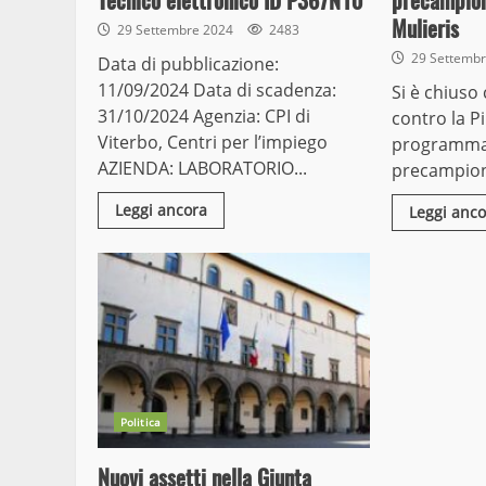
Tecnico elettronico ID P367N10
precampion
Mulieris
29 Settembre 2024
2483
29 Settemb
Data di pubblicazione:
11/09/2024 Data di scadenza:
Si è chiuso
31/10/2024 Agenzia: CPI di
contro la Pi
Viterbo, Centri per l’impiego
programma 
AZIENDA: LABORATORIO...
precampiona
Leggi ancora
Leggi anco
Politica
Nuovi assetti nella Giunta