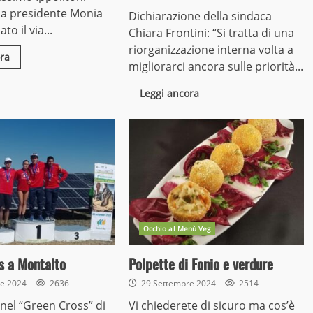
la presidente Monia
Dichiarazione della sindaca
to il via...
Chiara Frontini: “Si tratta di una
riorganizzazione interna volta a
ra
migliorarci ancora sulle priorità...
Leggi ancora
Occhio al Menù Veg
s a Montalto
Polpette di Fonio e verdure
re 2024
2636
29 Settembre 2024
2514
nel “Green Cross” di
Vi chiederete di sicuro ma cos’è