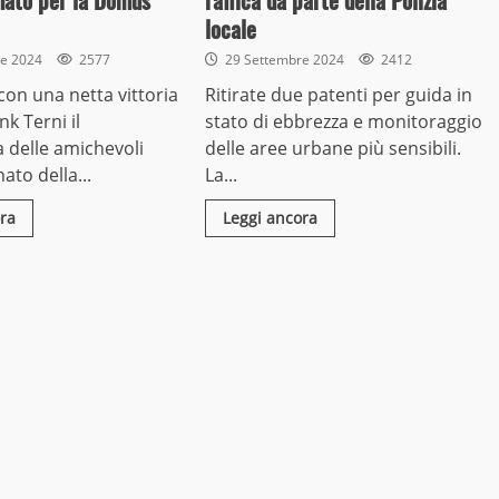
ato per la Domus
raffica da parte della Polizia
locale
re 2024
2577
29 Settembre 2024
2412
 con una netta vittoria
Ritirate due patenti per guida in
nk Terni il
stato di ebbrezza e monitoraggio
delle amichevoli
delle aree urbane più sensibili.
to della...
La...
ra
Leggi ancora