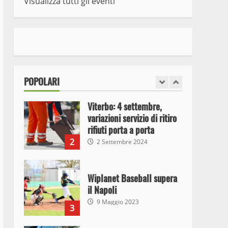
Visualizza tutti gli eventi
7
10 Maggio 2023
I Carabinieri arrestano due
giovani per detenzione ai
fini di spaccio di sostanze
stupefacenti
1
POPOLARI
26 Agosto 2023
Viterbo: 4 settembre,
variazioni servizio di ritiro
rifiuti porta a porta
2
2 Settembre 2024
Wiplanet Baseball supera
il Napoli
9 Maggio 2023
3